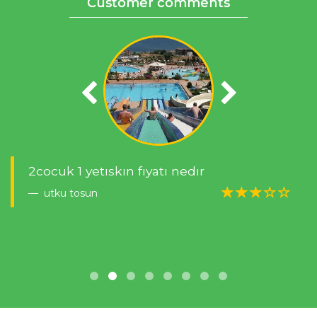
Customer comments
2cocuk 1 yetıskın fıyatı nedır
utku tosun