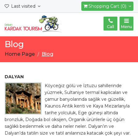
Last visited
Shopping Cart (0)
Call
Menu
Blog
Home Page
Blog
DALYAN
Köyceğiz gölü ve İztuzu sahillerinde
yüzmek, Sultaniye termal kaplıcaları ve
çamur banyolarında sağlık ve güzellik,
Kaunos Antik kenti ve Kaya Mezarlarıyla
tarihe yolculuk, Ege güneşi altında
bronzluk, Doğada bol oksijen, Organik ürünlerle üç öğün
sağlıklı beslenmek ve daha neler neler. Dalyan’ın ve
Dalyan’da tatilin size ve tatil anılarınıza katacak çok şeyi var.